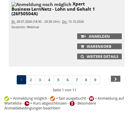
Xpert
Business LernNetz - Lohn und Gehalt 1
(26F50504A)
Di.
28.07.2026 (18:30 - 20:30 Uhr) -
Do.
15.10.2026
Dozentin: Webinar
ANMELDEN
WARENKORB
WEITERE DETAILS
1
2
3
4
5
6
7
8
9
Seite 1 von 11
= Anmeldung möglich -
= fast ausgebucht -
= Anmeldung auf
Warteliste -
= Kurs abgeschlossen -
- Besondere
Anmeldebedingungen beachten!