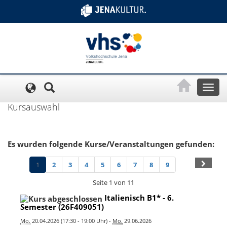
Cookie-Einstellungen
Toggl
naviga
Kursauswahl
Es wurden folgende Kurse/Veranstaltungen gefunden:
1
2
3
4
5
6
7
8
9
Seite 1 von 11
Italienisch B1* - 6.
Semester (26F409051)
Mo.
20.04.2026 (17:30 - 19:00 Uhr) -
Mo.
29.06.2026