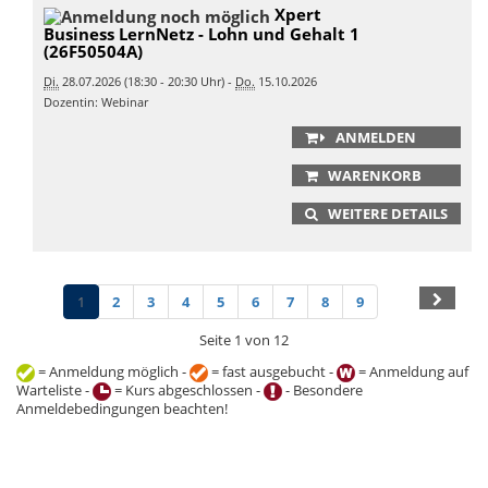
Xpert
Business LernNetz - Lohn und Gehalt 1
(26F50504A)
Di.
28.07.2026 (18:30 - 20:30 Uhr) -
Do.
15.10.2026
Dozentin: Webinar
ANMELDEN
WARENKORB
WEITERE DETAILS
1
2
3
4
5
6
7
8
9
Seite 1 von 12
= Anmeldung möglich -
= fast ausgebucht -
= Anmeldung auf
Warteliste -
= Kurs abgeschlossen -
- Besondere
Anmeldebedingungen beachten!