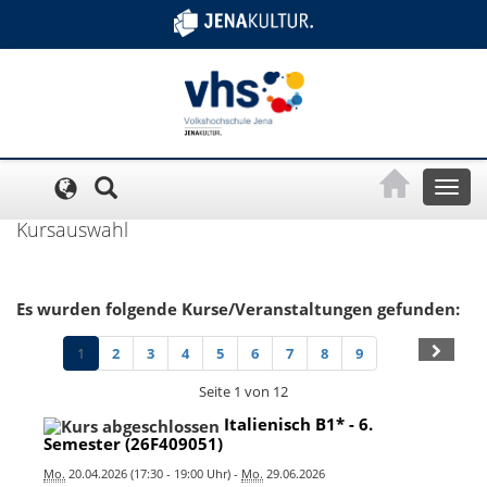
Cookie-Einstellungen
Toggl
naviga
Kursauswahl
Es wurden folgende Kurse/Veranstaltungen gefunden:
1
2
3
4
5
6
7
8
9
Seite 1 von 12
Italienisch B1* - 6.
Semester (26F409051)
Mo.
20.04.2026 (17:30 - 19:00 Uhr) -
Mo.
29.06.2026