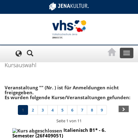
Cookie-Einstellungen
Toggl
naviga
Kursauswahl
Veranstaltung "" (Nr. ) ist für Anmeldungen nicht
freigegeben.
Es wurden folgende Kurse/Veranstaltungen gefunden:
1
2
3
4
5
6
7
8
9
Seite 1 von 11
Italienisch B1* - 6.
Semester (26F409051)