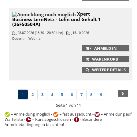
Xpert
Business LernNetz - Lohn und Gehalt 1
(26F50504A)
Di.
28.07.2026 (18:30 - 20:30 Uhr) -
Do.
15.10.2026
Dozentin: Webinar
ANMELDEN
WARENKORB
WEITERE DETAILS
1
2
3
4
5
6
7
8
9
Seite 1 von 11
= Anmeldung möglich -
= fast ausgebucht -
= Anmeldung auf
Warteliste -
= Kurs abgeschlossen -
- Besondere
Anmeldebedingungen beachten!