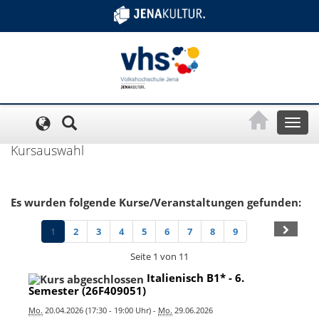
Cookie-Einstellungen
Toggl
naviga
Kursauswahl
Es wurden folgende Kurse/Veranstaltungen gefunden:
1
2
3
4
5
6
7
8
9
Seite 1 von 11
Italienisch B1* - 6.
Semester (26F409051)
Mo.
20.04.2026 (17:30 - 19:00 Uhr) -
Mo.
29.06.2026