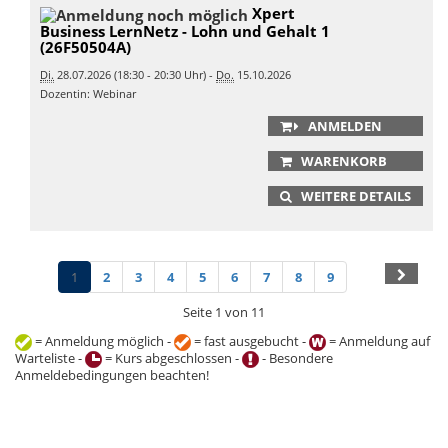
Xpert
Business LernNetz - Lohn und Gehalt 1
(26F50504A)
Di.
28.07.2026 (18:30 - 20:30 Uhr) -
Do.
15.10.2026
Dozentin: Webinar
ANMELDEN
WARENKORB
WEITERE DETAILS
1
2
3
4
5
6
7
8
9
Seite 1 von 11
= Anmeldung möglich -
= fast ausgebucht -
= Anmeldung auf
Warteliste -
= Kurs abgeschlossen -
- Besondere
Anmeldebedingungen beachten!