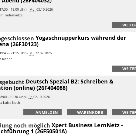
m Abend (26F404032)
17:30 - 19:00 Uhr) -
Mo.
05.10.2026
iam Tadumadze
WEITER
Yogaschnupperkurs während der
ena (26F30123)
19:45 - 21:15 Uhr) -
Mi.
22.07.2026
ea Kobbe
WEITER
Deutsch Spezial B2: Schreiben &
tion (online) (26F404088)
8:00 - 19:30 Uhr) -
Fr.
02.10.2026
na Luise Koch
ANMELDEN
WARENKORB
WEITER
Xpert Business LernNetz -
chführung 1 (26F50501A)