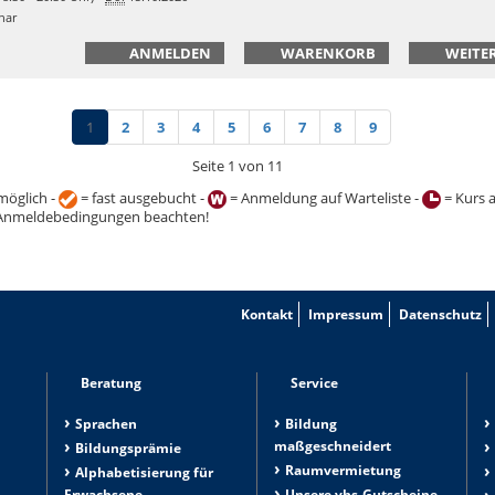
nar
ANMELDEN
WARENKORB
WEITER
1
2
3
4
5
6
7
8
9
Seite 1 von 11
öglich -
= fast ausgebucht -
= Anmeldung auf Warteliste -
= Kurs 
Anmeldebedingungen beachten!
Kontakt
Impressum
Datenschutz
Beratung
Service
Sprachen
Bildung
maßgeschneidert
Bildungsprämie
Raumvermietung
n
Alphabetisierung für
Erwachsene
Unsere vhs-Gutscheine