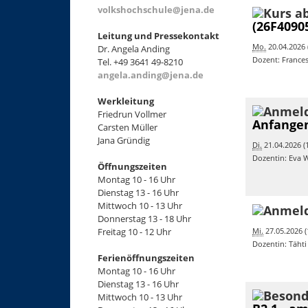
volkshochschule@jena.de
(26F4090
Leitung und Pressekontakt
Mo.
20.04.2026 (
Dr. Angela Anding
Dozent: France
Tel. +49 3641 49-8210
angela.anding@jena.de
Werkleitung
Friedrun Vollmer
Anfangen
Carsten Müller
Jana Gründig
Di.
21.04.2026 (1
Dozentin: Eva 
Öffnungszeiten
Montag 10 - 16 Uhr
Dienstag 13 - 16 Uhr
Mittwoch 10 - 13 Uhr
Donnerstag 13 - 18 Uhr
Mi.
27.05.2026 (
Freitag 10 - 12 Uhr
Dozentin: Tähti
Ferienöffnungszeiten
Montag 10 - 16 Uhr
Dienstag 13 - 16 Uhr
Mittwoch 10 - 13 Uhr