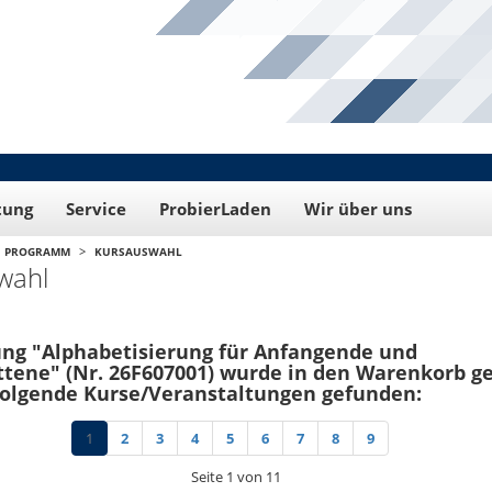
tung
Service
ProbierLaden
Wir über uns
>
PROGRAMM
KURSAUSWAHL
wahl
ung "Alphabetisierung für Anfangende und
ttene" (Nr. 26F607001) wurde in den Warenkorb ge
folgende Kurse/Veranstaltungen gefunden:
1
2
3
4
5
6
7
8
9
Seite 1 von 11