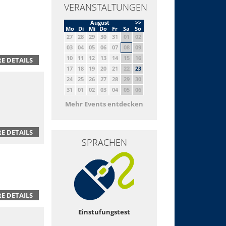
VERANSTALTUNGEN
August
>>
Mo
Di
Mi
Do
Fr
Sa
So
27
28
29
30
31
01
02
03
04
05
06
07
08
09
10
11
12
13
14
15
16
E DETAILS
17
18
19
20
21
22
23
24
25
26
27
28
29
30
31
01
02
03
04
05
06
Mehr Events entdecken
E DETAILS
SPRACHEN
E DETAILS
Einstufungstest