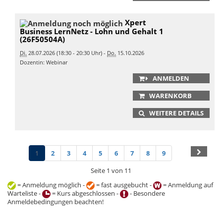
Xpert
Business LernNetz - Lohn und Gehalt 1
(26F50504A)
Di.
28.07.2026 (18:30 - 20:30 Uhr) -
Do.
15.10.2026
Dozentin: Webinar
ANMELDEN
WARENKORB
WEITERE DETAILS
1
2
3
4
5
6
7
8
9
Seite 1 von 11
= Anmeldung möglich -
= fast ausgebucht -
= Anmeldung auf
Warteliste -
= Kurs abgeschlossen -
- Besondere
Anmeldebedingungen beachten!