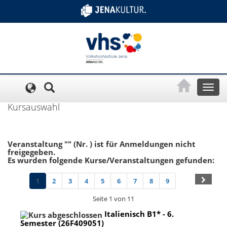
Cookie-Einstellungen
Toggl
naviga
Kursauswahl
Veranstaltung "" (Nr. ) ist für Anmeldungen nicht
freigegeben.
Es wurden folgende Kurse/Veranstaltungen gefunden:
1
2
3
4
5
6
7
8
9
Seite 1 von 11
Italienisch B1* - 6.
Semester (26F409051)