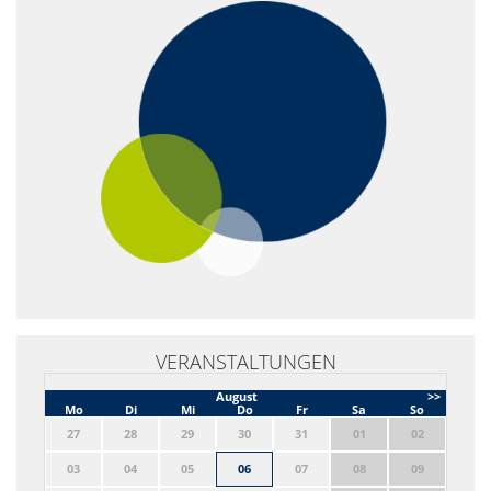
VERANSTALTUNGEN
August
>>
Mo
Di
Mi
Do
Fr
Sa
So
27
28
29
30
31
01
02
03
04
05
06
07
08
09