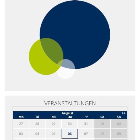
VERANSTALTUNGEN
August
>>
Mo
Di
Mi
Do
Fr
Sa
So
27
28
29
30
31
01
02
03
04
05
06
07
08
09