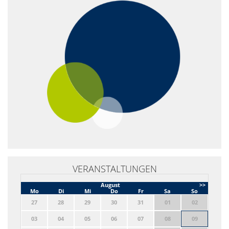
VERANSTALTUNGEN
August
>>
Mo
Di
Mi
Do
Fr
Sa
So
27
28
29
30
31
01
02
03
04
05
06
07
08
09