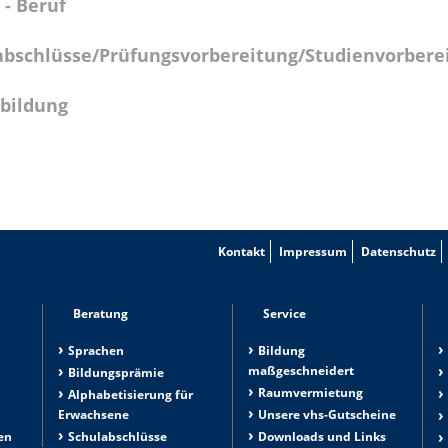
 - Beruf
abschlüsse/Prüfungsvorbereitung/Studienvorbere
bildung
Kontakt
Impressum
Datenschutz
Beratung
Service
Sprachen
Bildung
maßgeschneidert
Bildungsprämie
Raumvermietung
n
Alphabetisierung für
Erwachsene
Unsere vhs-Gutscheine
en
Schulabschlüsse
Downloads und Links