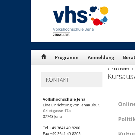
Cookie-Einstellungen
Programm
Anmeldung
Bera
>
>
STARTSEITE
Kursaus
KONTAKT
Volkshochschule Jena
Onlin
Eine Einrichtung von JenaKultur.
Grietgasse 17a
07743 Jena
Politi
Tel. +49 3641 49-8200
Kultu
Fax +49 3641 49-8205