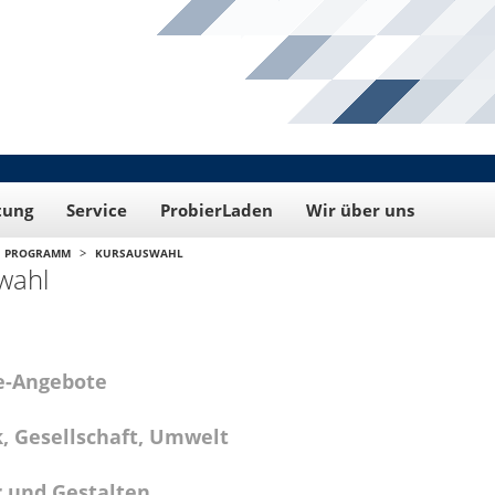
tung
Service
ProbierLaden
Wir über uns
>
PROGRAMM
KURSAUSWAHL
wahl
e-Angebote
k, Gesellschaft, Umwelt
r und Gestalten