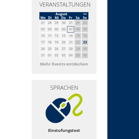
VERANSTALTUNGEN
August
>>
Mo
Di
Mi
Do
Fr
Sa
So
27
28
29
30
31
01
02
03
04
05
06
07
08
09
10
11
12
13
14
15
16
17
18
19
20
21
22
23
24
25
26
27
28
29
30
31
01
02
03
04
05
06
Mehr Events entdecken
SPRACHEN
Einstufungstest