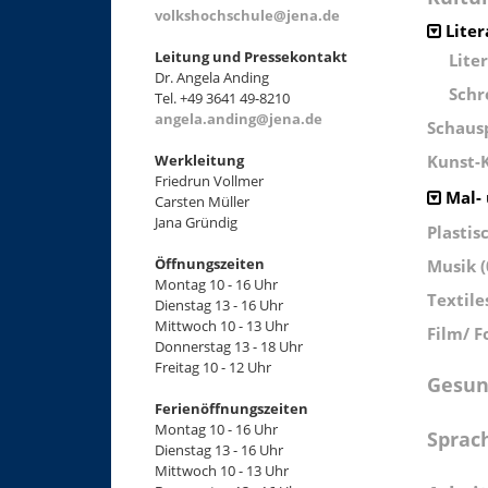
volkshochschule@jena.de
Liter
Leitung und Pressekontakt
Lite
Dr. Angela Anding
Schr
Tel. +49 3641 49-8210
angela.anding@jena.de
Schausp
Werkleitung
Kunst-K
Friedrun Vollmer
Mal- 
Carsten Müller
Jana Gründig
Plastis
Öffnungszeiten
Musik (
Montag 10 - 16 Uhr
Textile
Dienstag 13 - 16 Uhr
Mittwoch 10 - 13 Uhr
Film/ F
Donnerstag 13 - 18 Uhr
Freitag 10 - 12 Uhr
Gesun
Ferienöffnungszeiten
Montag 10 - 16 Uhr
Sprac
Dienstag 13 - 16 Uhr
Mittwoch 10 - 13 Uhr