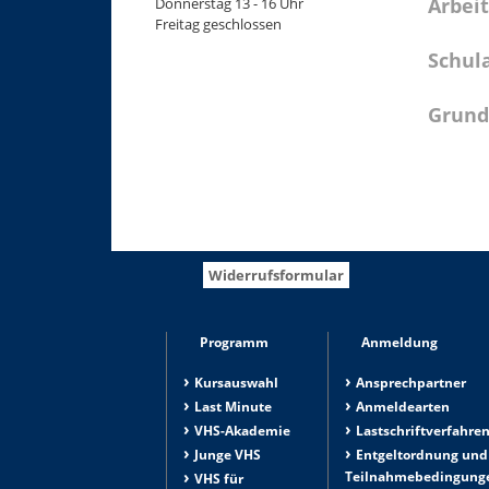
Arbeit
Donnerstag 13 - 16 Uhr
Freitag geschlossen
Schul
Grund
+
−
Widerrufsformular
Programm
Anmeldung
Kursauswahl
Ansprechpartner
Last Minute
Anmeldearten
VHS-Akademie
Lastschriftverfahre
Junge VHS
Entgeltordnung und
Teilnahmebedingung
VHS für