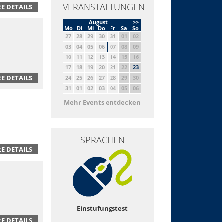
VERANSTALTUNGEN
E DETAILS
August
>>
Mo
Di
Mi
Do
Fr
Sa
So
27
28
29
30
31
01
02
03
04
05
06
07
08
09
10
11
12
13
14
15
16
17
18
19
20
21
22
23
E DETAILS
24
25
26
27
28
29
30
31
01
02
03
04
05
06
Mehr Events entdecken
SPRACHEN
E DETAILS
Einstufungstest
E DETAILS