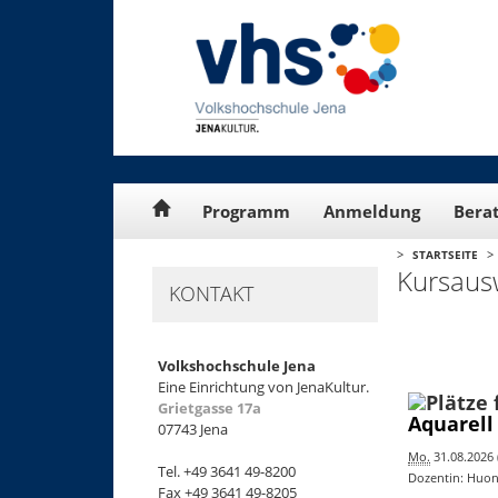
Cookie-Einstellungen
Programm
Anmeldung
Bera
>
>
STARTSEITE
Kursaus
KONTAKT
Volkshochschule Jena
Eine Einrichtung von JenaKultur.
Grietgasse 17a
Aquarell
07743 Jena
Mo.
31.08.2026 (
Tel. +49 3641 49-8200
Dozentin: Huo
Fax +49 3641 49-8205