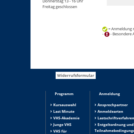
Donnerstag 13 - 16 Uhr
Freitag geschlossen
= Anmeldung m
-
- Besondere 
+
−
Widerrufsformular
Programm
Anmeldung
Kursauswahl
Ansprechpartner
Last Minute
Anmeldearten
VHS-Akademie
Lastschriftverfahre
Junge VHS
Entgeltordnung und
Teilnahmebedingung
VHS für