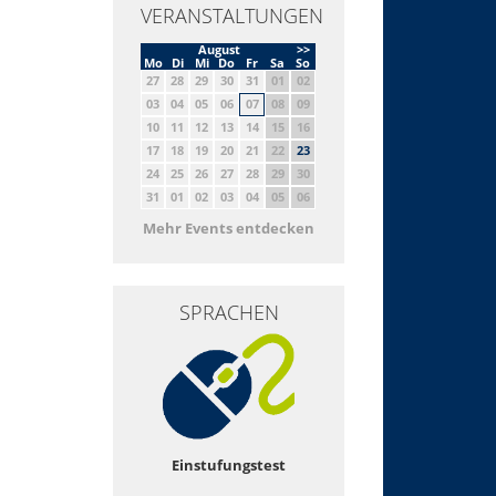
VERANSTALTUNGEN
August
>>
Mo
Di
Mi
Do
Fr
Sa
So
27
28
29
30
31
01
02
03
04
05
06
07
08
09
10
11
12
13
14
15
16
17
18
19
20
21
22
23
24
25
26
27
28
29
30
31
01
02
03
04
05
06
Mehr Events entdecken
SPRACHEN
Einstufungstest