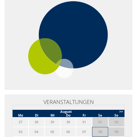
VERANSTALTUNGEN
August
>>
Mo
Di
Mi
Do
Fr
Sa
So
27
28
29
30
31
01
02
03
04
05
06
07
08
09