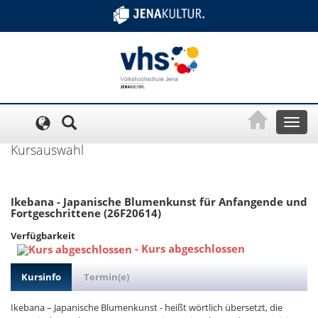
Cookie-Einstellungen
Toggl
naviga
Kursauswahl
Ikebana - Japanische Blumenkunst für Anfangende und
Fortgeschrittene (26F20614)
Verfügbarkeit
-
Kurs abgeschlossen
Kursinfo
Termin(e)
Ikebana – Japanische Blumenkunst - heißt wörtlich übersetzt, die