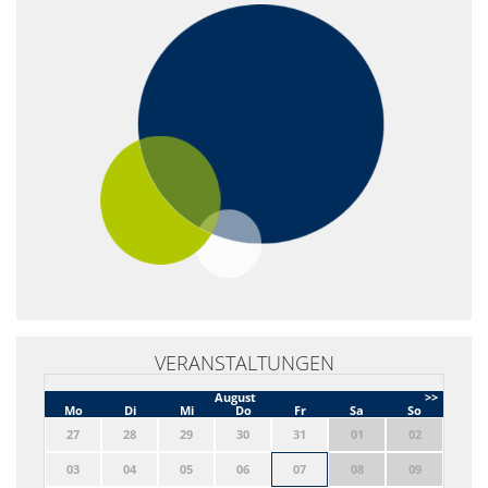
VERANSTALTUNGEN
August
>>
Mo
Di
Mi
Do
Fr
Sa
So
27
28
29
30
31
01
02
03
04
05
06
07
08
09