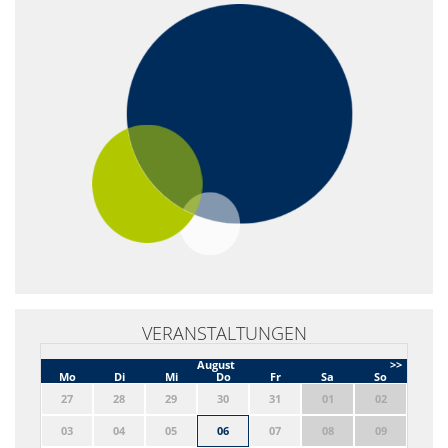
VERANSTALTUNGEN
August
>>
Mo
Di
Mi
Do
Fr
Sa
So
27
28
29
30
31
01
02
03
04
05
06
07
08
09