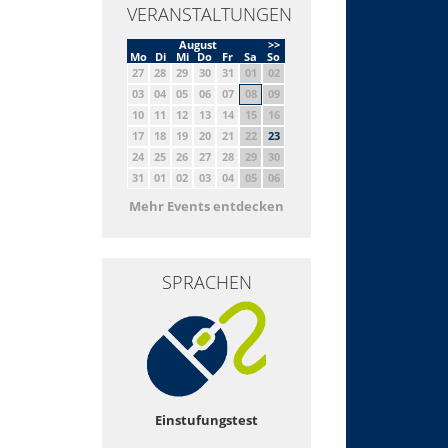
VERANSTALTUNGEN
August
>>
Mo
Di
Mi
Do
Fr
Sa
So
27
28
29
30
31
01
02
03
04
05
06
07
08
09
10
11
12
13
14
15
16
17
18
19
20
21
22
23
24
25
26
27
28
29
30
31
01
02
03
04
05
06
Mehr Events entdecken
SPRACHEN
Einstufungstest