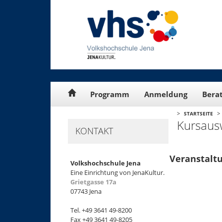
Cookie-Einstellungen
Programm
Anmeldung
Bera
>
>
STARTSEITE
Kursaus
KONTAKT
Veranstaltu
Volkshochschule Jena
Eine Einrichtung von JenaKultur.
Grietgasse 17a
+
07743 Jena
−
Tel. +49 3641 49-8200
Fax +49 3641 49-8205