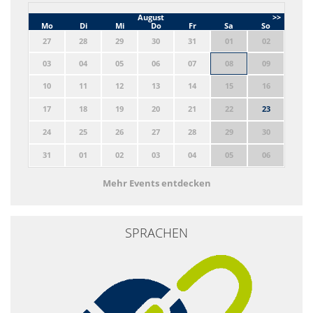
August
>>
Mo
Di
Mi
Do
Fr
Sa
So
27
28
29
30
31
01
02
03
04
05
06
07
08
09
10
11
12
13
14
15
16
17
18
19
20
21
22
23
24
25
26
27
28
29
30
31
01
02
03
04
05
06
Mehr Events entdecken
SPRACHEN