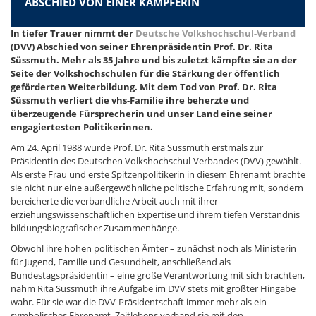
ABSCHIED VON EINER KÄMPFERIN
In tiefer Trauer nimmt der
Deutsche Volkshochschul-Verband
(DVV) Abschied von seiner Ehrenpräsidentin Prof. Dr. Rita
Süssmuth. Mehr als 35 Jahre und bis zuletzt kämpfte sie an der
Seite der Volkshochschulen für die Stärkung der öffentlich
geförderten Weiterbildung. Mit dem Tod von Prof. Dr. Rita
Süssmuth verliert die vhs-Familie ihre beherzte und
überzeugende Fürsprecherin und unser Land eine seiner
engagiertesten Politikerinnen.
Am 24. April 1988 wurde Prof. Dr. Rita Süssmuth erstmals zur
Präsidentin des Deutschen Volkshochschul-Verbandes (DVV) gewählt.
Als erste Frau und erste Spitzenpolitikerin in diesem Ehrenamt brachte
sie nicht nur eine außergewöhnliche politische Erfahrung mit, sondern
bereicherte die verbandliche Arbeit auch mit ihrer
erziehungswissenschaftlichen Expertise und ihrem tiefen Verständnis
bildungsbiografischer Zusammenhänge.
Obwohl ihre hohen politischen Ämter – zunächst noch als Ministerin
für Jugend, Familie und Gesundheit, anschließend als
Bundestagspräsidentin – eine große Verantwortung mit sich brachten,
nahm Rita Süssmuth ihre Aufgabe im DVV stets mit größter Hingabe
wahr. Für sie war die DVV-Präsidentschaft immer mehr als ein
symbolisches Ehrenamt. Zeitlebens verband sie mit den