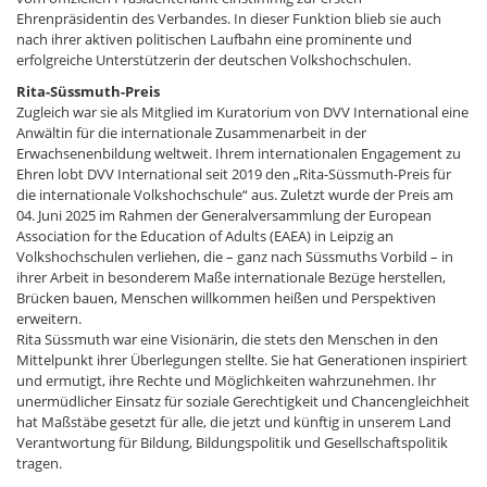
Ehrenpräsidentin des Verbandes. In dieser Funktion blieb sie auch
nach ihrer aktiven politischen Laufbahn eine prominente und
erfolgreiche Unterstützerin der deutschen Volkshochschulen.
Rita-Süssmuth-Preis
Zugleich war sie als Mitglied im Kuratorium von DVV International eine
Anwältin für die internationale Zusammenarbeit in der
Erwachsenenbildung weltweit. Ihrem internationalen Engagement zu
Ehren lobt DVV International seit 2019 den „Rita-Süssmuth-Preis für
die internationale Volkshochschule“ aus. Zuletzt wurde der Preis am
04. Juni 2025 im Rahmen der Generalversammlung der European
Association for the Education of Adults (EAEA) in Leipzig an
Volkshochschulen verliehen, die – ganz nach Süssmuths Vorbild – in
ihrer Arbeit in besonderem Maße internationale Bezüge herstellen,
Brücken bauen, Menschen willkommen heißen und Perspektiven
erweitern.
Rita Süssmuth war eine Visionärin, die stets den Menschen in den
Mittelpunkt ihrer Überlegungen stellte. Sie hat Generationen inspiriert
und ermutigt, ihre Rechte und Möglichkeiten wahrzunehmen. Ihr
unermüdlicher Einsatz für soziale Gerechtigkeit und Chancengleichheit
hat Maßstäbe gesetzt für alle, die jetzt und künftig in unserem Land
Verantwortung für Bildung, Bildungspolitik und Gesellschaftspolitik
tragen.