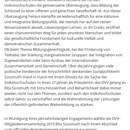
Volkshochschulen die gemeinsame Überzeugung, dass Bildung der
Schlüssel zu einer offenen und gerechten Gesellschaft ist. Aus dieser
Überzeugung heraus kämpfte sie leidenschaftlich für eine inklusive
und integrative Bildungspolitik, die niemals nur auf den reinen
Wissenserwerb abzielt. Lebenslangen Lernen, so ihr Credo, eröffnet
einen chancenreichen Weg für jeden einzelnen Menschen und bildet
das gesellschaftliche Fundament für kulturelle Vielfalt und
demokratischen Zusammenhalt.
Ob beim Thema Bildungsgerechtigkeit, bei der Förderung von
Teilhabe, der Stärkung marginalisierter Gruppen, der Integration von
Zugewanderten oder beim Ausbau der internationalen
Zusammenarbeit und Gemeinschaft: Über die Jahre gingen viele
politische Verdienste der fortschrittlich denkenden Sozialpolitikerin
Süssmuth Hand in Hand mit ihrem Einsatz für die Sache der
Volkshochschulen. In ihren 27 Jahren als Präsidentin des DVV gelang es
Rita Süssmuth mit Entschlossenheit und Beharrlichkeit dabei immer
wieder, nicht nur den Themen, sondern auch den Volkshochschulen
selbst Gehör zu verschaffen und die Wahrnehmung der Leistungen
der öffentlich geförderten Weiterbildung zu stärken.
In Würdigung ihres jahrzehntelangen Engagements wählte die DVV-
Mitgliederversammlung 2015 Rita Süssmuth nach ihrem Abschied
vom offiziellen Präsidentenamt einstimmig zur ersten