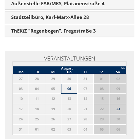
Außenstelle EAB/MKS, Platanenstraße 4
Stadtteilbüro, Karl-Marx-Allee 28
ThEKiZ "Regenbogen", Fregestraße 3
VERANSTALTUNGEN
August
>>
Mo
Di
Mi
Do
Fr
Sa
So
27
28
29
30
31
01
02
03
04
05
06
07
08
09
10
11
12
13
14
15
16
17
18
19
20
21
22
23
24
25
26
27
28
29
30
31
01
02
03
04
05
06