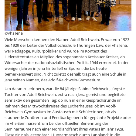
©vhs Jena
Viele Menschen kennen den Namen Adolf Reichwein. Er war von 1923
bis 1929 der Leiter der Volkshochschule Thüringen bzw. der vhs Jena,
war Pädagoge, Kulturpolitiker und wurde im Kontext des
Hitlerattentates als Mitglied des sogenannten Kreisauer Kreises, als
Widersacher der nationalsozialistischen Politik, 1944 ermordet. In den
wenigen Jahren in Jena hinterließ er Spuren, die bis heute
bemerkenswert sind. Nicht zuletzt deshalb trägt auch eine Schule in
Jena seinen Namen, das Adolf-Reichwein-Gymnasium.
Um daran zu erinnern, war die 84-jährige Sabine Reichwein, jüngste
Tochter von Adolf Reichwein, extra nach Jena gereist und begleitete
sehr aktiv den gesamten Tag: ob nun in einer Gesprächsrunde im
Rahmen des Mittwochskreises des Lutherhauses, ob im Adolf-
Reichwein-Gymnasium im Austausch mit Schüler:innen, ob als
staunende Zuhörerin und Feedbackgeberin für geplante Projekte oder
im vhs-Seminarzentrum bei der offiziellen Benennung der
Seminarräume nach einer Nordlandfahrt ihres Vaters im Jahr 1928.
Diese ging als legendärer „Hungermarsch durch Lappland“ in die